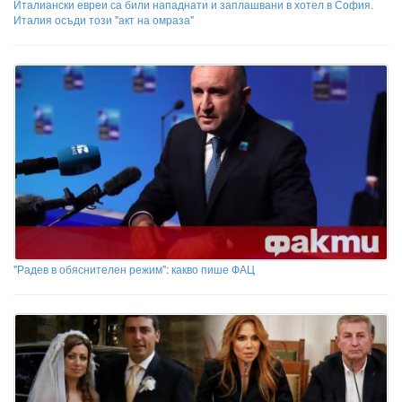
Италиански евреи са били нападнати и заплашвани в хотел в София.
Италия осъди този "акт на омраза"
"Радев в обяснителен режим": какво пише ФАЦ