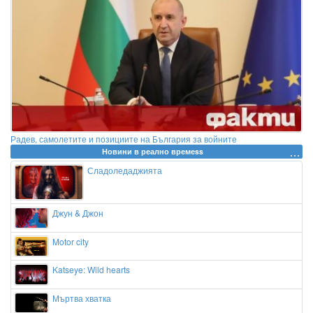
Радев, самолетите и позициите на България за войните
Новини в реално времеss
Сладоледаджията
Джун & Джон
Motor city
Katseye: Wild hearts
Мъртва хватка