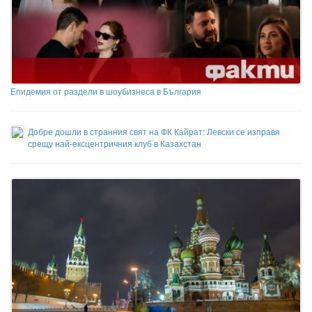
Епидемия от раздели в шоубизнеса в България
Добре дошли в странния свят на ФК Кайрат: Левски се изправя
срещу най-ексцентричния клуб в Казахстан