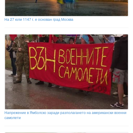
На 27 юли 1147 г. е основан град Москва
Напрежение в Ямболско заради разполагането на американски военни
самолети