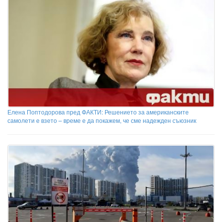
Елена Поптодорова пред ФАКТИ: Решението за американските
самолети е взето – време е да покажем, че сме надежден съюзник