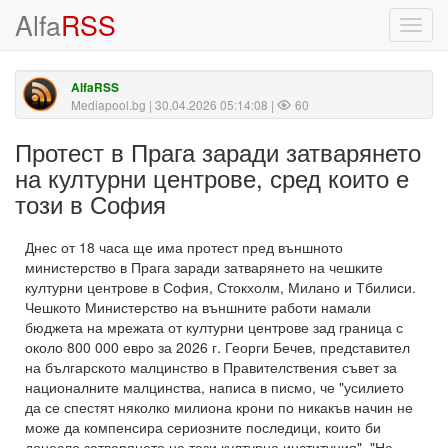
Alfa
RSS
Toggl
navig
AlfaRSS
Mediapool.bg
| 30.04.2026 05:14:08 |
60
Протест в Прага заради затварянето
на културни центрове, сред които е
този в София
Днес от 18 часа ще има протест пред външното
министерство в Прага заради затварянето на чешките
културни центрове в София, Стокхолм, Милано и Тбилиси.
Чешкото Министерство на външните работи намали
бюджета на мрежата от културни центрове зад граница с
около 800 000 евро за 2026 г. Георги Бечев, представител
на българското малцинство в Правителствения съвет за
националните малцинства, написа в писмо, че "усилието
да се спестят няколко милиона крони по никакъв начин не
може да компенсира сериозните последици, които би
донесло затварянето на тази културна институция". "На