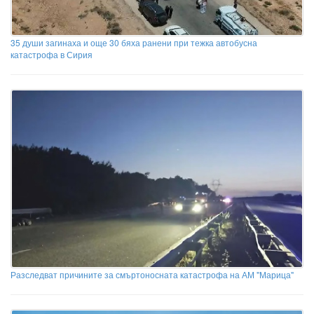
35 души загинаха и още 30 бяха ранени при тежка автобусна
катастрофа в Сирия
Разследват причините за смъртоносната катастрофа на АМ "Марица"