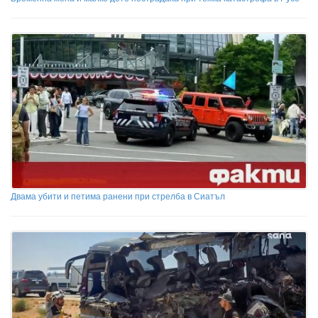
Двама убити и петима ранени при стрелба в Сиатъл