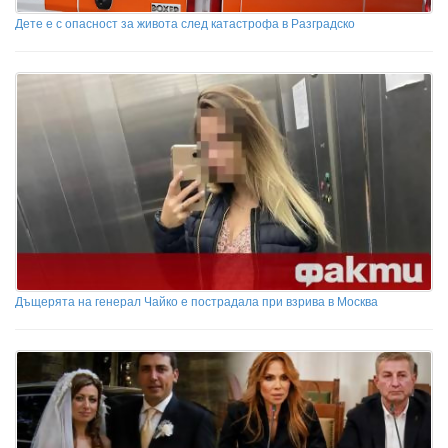
Дете е с опасност за живота след катастрофа в Разградско
Дъщерята на генерал Чайко е пострадала при взрива в Москва