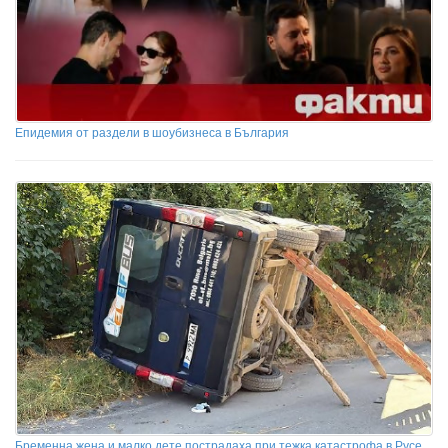
Епидемия от раздели в шоубизнеса в България
Бременна жена и малко дете пострадаха при тежка катастрофа в Русе