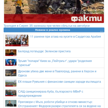
Трагедия в Сирия: 35 загинаха при челен сблъсък на автобуси
Новини в реално времеss
11 ранени при атака на хусите в Саудитска Арабия
Белград потвърди: Зеленски пристига
Тръмп "попари" Киев за „Пейтриът“, удари "родилния
туризъм"
Дронове убиха две жени в Павлоград, ранени в Херсон и
Одеса
ЕК плаши Румъния с финансови санкции заради въглищата
САЩ санкционираха Куба, българското МВнР с
предупреждение
Преговори с Мъск, роботи-убийци и отново министър:
Отстраненият Федоров разкри стратегията си за водене на