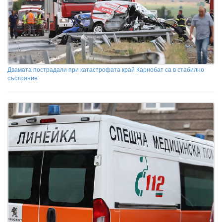
Двамата пострадали при катастрофата край Карнобат са в стабилно
състояние