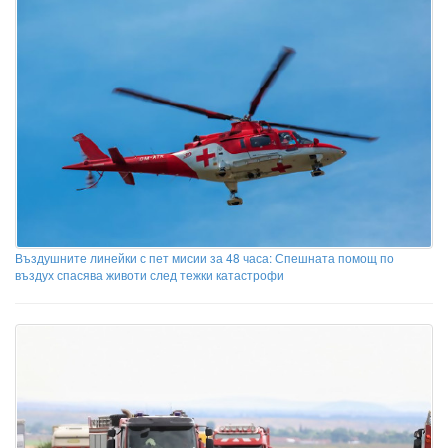
Въздушните линейки с пет мисии за 48 часа: Спешната помощ по
въздух спасява животи след тежки катастрофи