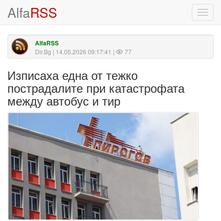
Alfa
RSS
Toggl
navig
AlfaRSS
Dir.Bg
| 14.05.2026 09:17:41 |
77
Изписаха една от тежко
пострадалите при катастрофата
между автобус и тир