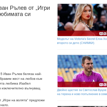
ван Рълев от „Игри
любимата си
Моделът на Victoria's Secret Елза Х
второто си дете (СНИМКИ)
 5 Иван Рълев беляза най-
абравим жест на любов към
оята любима Изабел
в изключително вълнуващ
Двойно щастие за Светослав Вуцов
на терена и ново попълнение в сем
т „Игри на волята“ предложи
ачало.