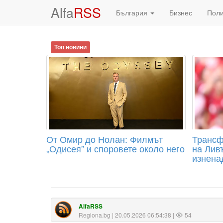
Alfa
RSS
България
Бизнес
Пол
Топ новини
От Омир до Нолан: Филмът
Трансф
„Одисея” и споровете около него
на Лив
изненад
AlfaRSS
Regiona.bg
| 20.05.2026 06:54:38 |
54