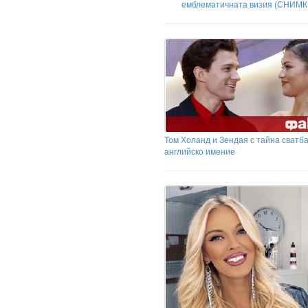
емблематичната визия (СНИМК
Том Холанд и Зендая с тайна сватба
английско имение