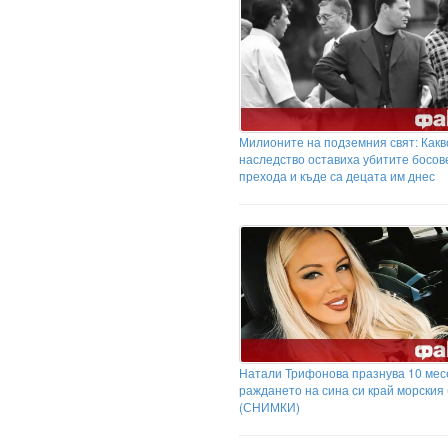
Милионите на подземния свят: Какв
наследство оставиха убитите босов
прехода и къде са децата им днес
Натали Трифонова празнува 10 мес
раждането на сина си край морския 
(СНИМКИ)