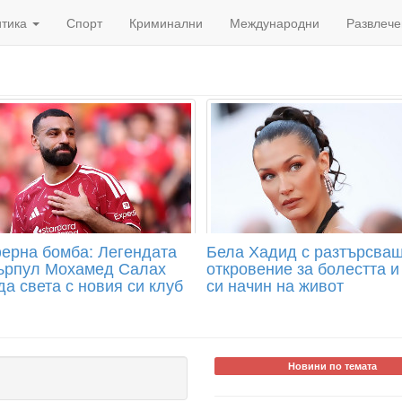
итика
Спорт
Криминални
Международни
Развлече
ерна бомба: Легендата
Бела Хадид с разтърсва
ърпул Мохамед Салах
откровение за болестта и
а света с новия си клуб
си начин на живот
Новини по темата