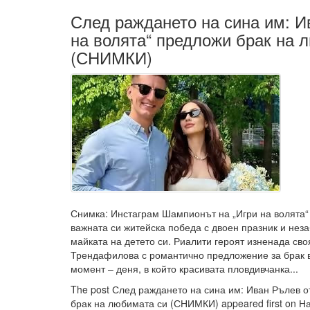
След раждането на сина им: И
на волята“ предложи брак на 
(СНИМКИ)
Снимка: Инстаграм Шампионът на „Игри на волята“
важната си житейска победа с двоен празник и нез
майката на детето си. Риалити героят изненада св
Трендафилова с романтично предложение за брак 
момент – деня, в който красивата пловдивчанка...
The post След раждането на сина им: Иван Рълев о
брак на любимата си (СНИМКИ) appeared first on Н