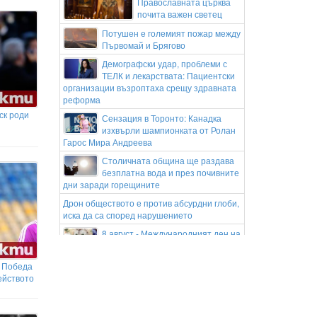
Православната църква
почита важен светец
Потушен е големият пожар между
Първомай и Брягово
Демографски удар, проблеми с
ТЕЛК и лекарствата: Пациентски
организации възроптаха срещу здравната
реформа
оск роди
Сензация в Торонто: Канадка
изхвърли шампионката от Ролан
Гарос Мира Андреева
Столичната община ще раздава
безплатна вода и през почивните
дни заради горещините
Дрон обществото е против абсурдни глоби,
иска да са според нарушението
8 август - Международният ден на
котките
Мобилна лаборатория ще следи
: Победа
движението на есетровите риби
ейството
по Дунав и Черно море
Хороскоп за 8 август 2026 г.: Ден