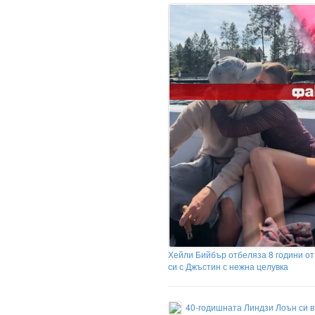
Хейли Бийбър отбеляза 8 години от
си с Джъстин с нежна целувка
40-годишната Линдзи Лоън си 