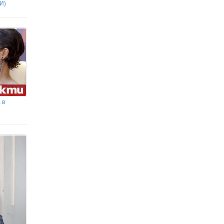
И)
 в