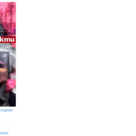
 годежа
върна