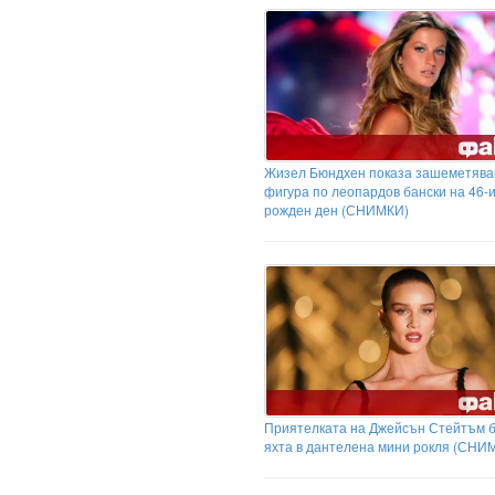
Жизел Бюндхен показа зашеметяв
фигура по леопардов бански на 46-и
рожден ден (СНИМКИ)
Приятелката на Джейсън Стейтъм б
яхта в дантелена мини рокля (СНИ