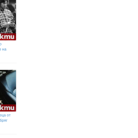
за важни разговори, решения и
освобождаване от излишното
Александър Зверев си осигури
билет за Финалите на ATP 2026
о
е на
еца от
бряг