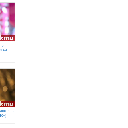
аща
я си
лесна на
МКА)