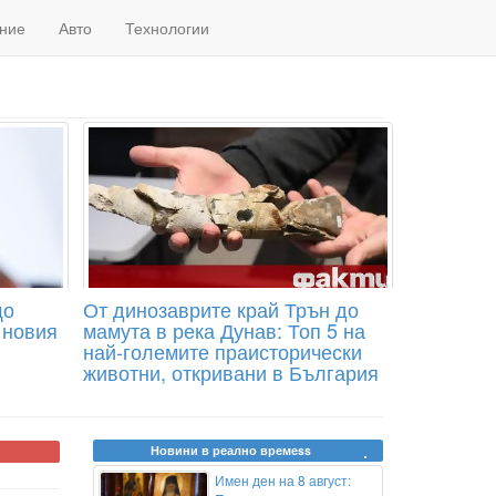
ние
Авто
Технологии
що
От динозаврите край Трън до
 новия
мамута в река Дунав: Топ 5 на
най-големите праисторически
животни, откривани в България
Новини в реално времеss
Имен ден на 8 август: