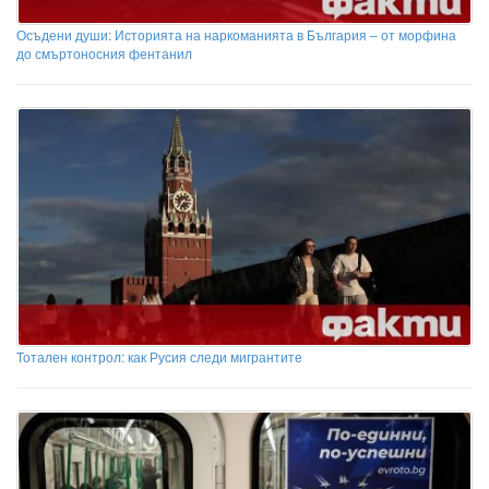
Осъдени души: Историята на наркоманията в България – от морфина
до смъртоносния фентанил
Тотален контрол: как Русия следи мигрантите