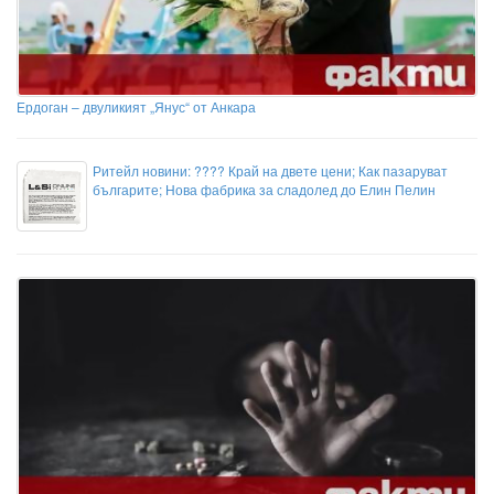
Ердоган – двуликият „Янус“ от Анкара
Ритейл новини: ???? Край на двете цени; Как пазаруват
българите; Нова фабрика за сладолед до Елин Пелин