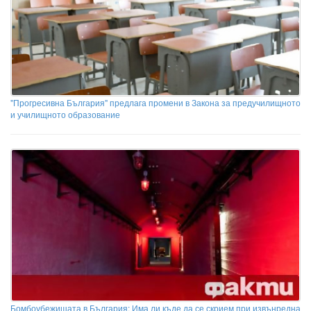
"Прогресивна България" предлага промени в Закона за предучилищното
и училищното образование
Бомбоубежищата в България: Има ли къде да се скрием при извънредна