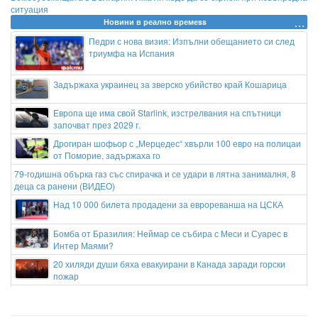
ситуация
Новини в реално времеss
Педри с нова визия: Изпълни обещанието си след
триумфа на Испания
Задържаха украинец за зверско убийство край Кошарица
Европа ще има свой Starlink, изстрелвания на спътници
започват през 2029 г.
Дрогиран шофьор с „Мерцедес“ хвърли 100 евро на полицаи
от Поморие, задържаха го
79-годишна обърка газ със спирачка и се удари в лятна занималня, 8
деца са ранени (ВИДЕО)
Над 10 000 билета продадени за еврореванша на ЦСКА
Бомба от Бразилия: Неймар се събира с Меси и Суарес в
Интер Маями?
20 хиляди души бяха евакуирани в Канада заради горски
пожар
Емирствата предадоха на Ирландия един от лидерите на клана
Кинахан