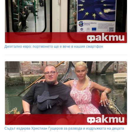
Дигитално евро: портмонето ще е вече в нашия смартфон
Съдът издирва Христиан Гущеров за развода и издръжката на децата