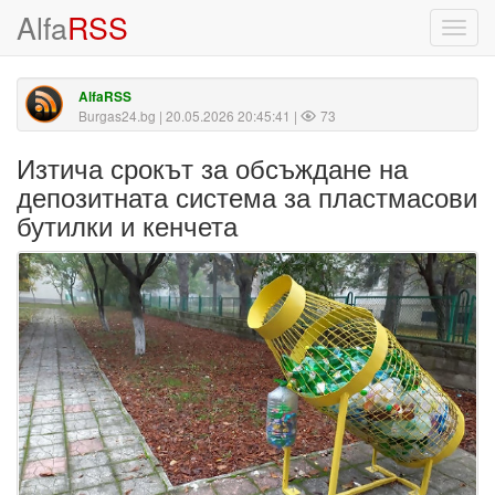
Alfa
RSS
Toggl
navig
AlfaRSS
Burgas24.bg
| 20.05.2026 20:45:41 |
73
Изтича срокът за обсъждане на
депозитната система за пластмасови
бутилки и кенчета