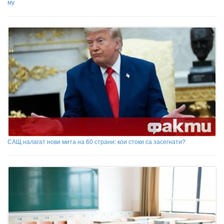
му
САЩ налагат нови мита на 60 страни: кои стоки са засегнати?