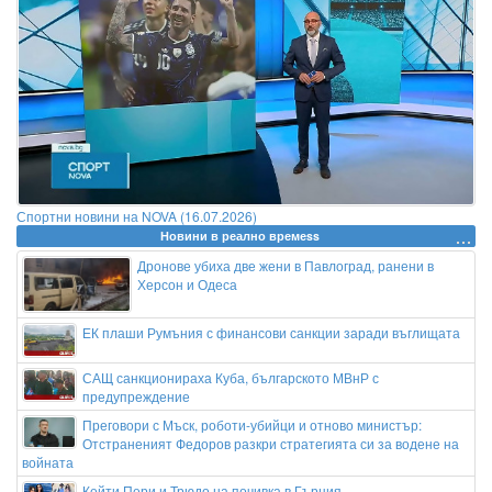
Спортни новини на NOVA (16.07.2026)
Новини в реално времеss
Дронове убиха две жени в Павлоград, ранени в
Херсон и Одеса
ЕК плаши Румъния с финансови санкции заради въглищата
САЩ санкционираха Куба, българското МВнР с
предупреждение
Преговори с Мъск, роботи-убийци и отново министър:
Отстраненият Федоров разкри стратегията си за водене на
войната
Кейти Пери и Трюдо на почивка в Гърция