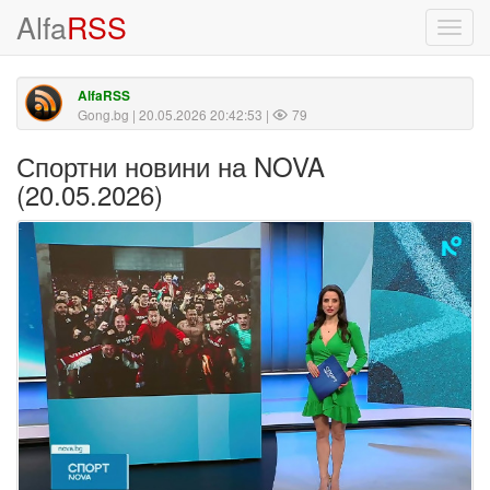
Alfa
RSS
Toggl
navig
AlfaRSS
Gong.bg
| 20.05.2026 20:42:53 |
79
Спортни новини на NOVA
(20.05.2026)