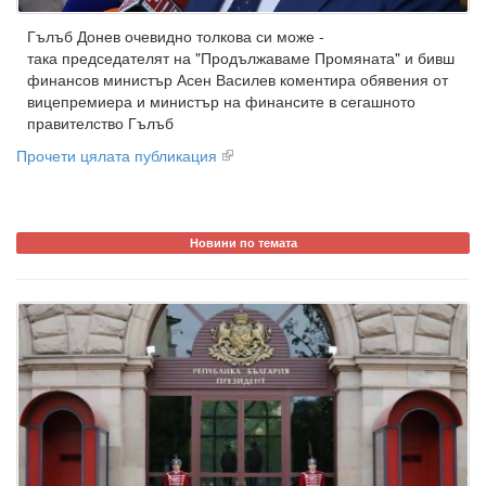
Гълъб Донев очевидно толкова си може -
така председателят на "Продължаваме Промяната" и бивш
финансов министър Асен Василев коментира обявения от
вицепремиера и министър на финансите в сегашното
правителство Гълъб
Прочети цялата публикация
Новини по темата