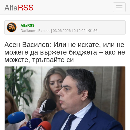
Alfa
RSS
Toggl
navig
AlfaRSS
Dariknews Бизнес
| 03.06.2026 10:19:02 |
56
Асен Василев: Или не искате, или не
можете да вържете бюджета – ако не
можете, тръгвайте си