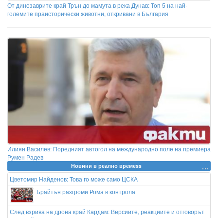
От динозаврите край Трън до мамута в река Дунав: Топ 5 на най-
големите праисторически животни, откривани в България
Илиян Василев: Поредният автогол на международно поле на премиера
Румен Радев
Новини в реално времеss
Цветомир Найденов: Това го може само ЦСКА
Брайтън разгроми Рома в контрола
След взрива на дрона край Кардам: Версиите, реакциите и отговорът