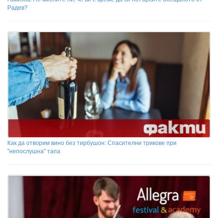
Радев?
Как да отворим вино без тирбушон: Спасителни трикове при
"непослушна" тапа