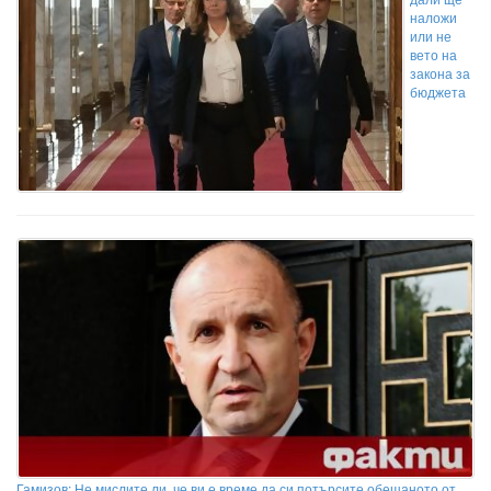
наложи
или не
вето на
закона за
бюджета
Гамизов: Не мислите ли, че ви е време да си потърсите обещаното от