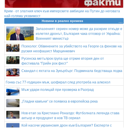
Крим - от златния ключ към имперските амбиции на Путин до неговата
най-голяма уязвимост
Новини в реално времеss
Запазеният сериен номер може да разкрие откъде е
излетял дронът, България чака отговор от Украйна:
Военният министър
Психолог: Обвинените за убийството на Георги са фенове на
руския неофашист Марцинкевич
Русенска метълрок група ще отркие втория ден от
фестивала "Грийн рок фест"
Скандал с яхтата на Зукърбърг: Подминала бедстваща лодка
Гонка със 77-годишен мъж, шофирал след употреба на алкохол
Мъж удари полицай при проверка в Разград
„Гладни камъни“ се появиха в европейска река
Нов етап за Кристиано Роналдо: Футболната легенда става
актьор и продуцент в нов ТВ сериал
Кой насочи украинския дрон към България? Експерти с