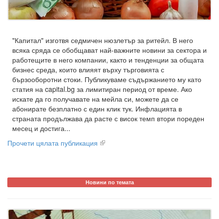
"Капитал" изготвя седмичен нюзлетър за ритейл. В него
всяка сряда се обобщават най-важните новини за сектора и
работещите в него компании, както и тенденции за общата
бизнес среда, които влияят върху търговията с
бързооборотни стоки. Публикуваме съдържанието му като
статия на capital.bg за лимитиран период от време. Ако
искате да го получавате на мейла си, можете да се
абонирате безплатно с един клик тук. Инфлацията в
страната продължава да расте с висок темп втори пореден
месец и достига...
Прочети цялата публикация
Новини по темата