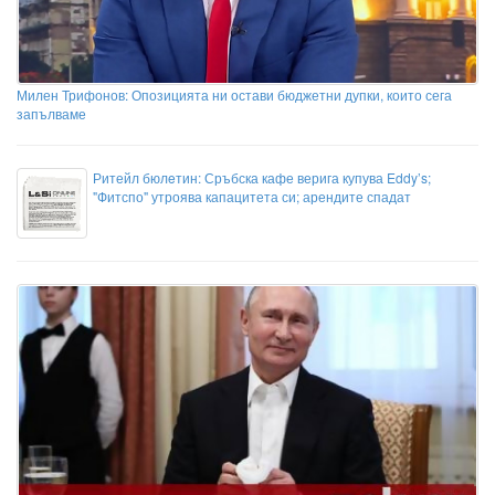
Милен Трифонов: Опозицията ни остави бюджетни дупки, които сега
запълваме
Ритейл бюлeтин: Сръбска кафе верига купува Eddy’s;
"Фитспо" утроява капацитета си; арендите спадат