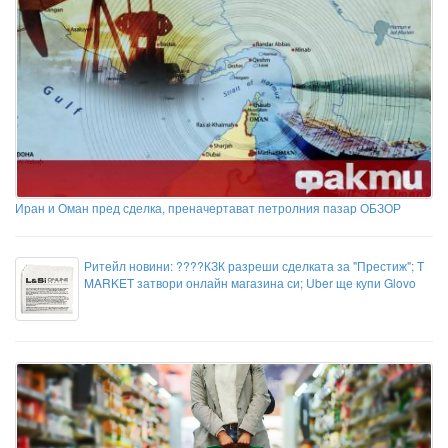
Иран и Оман пред сделка, преначертават петролния пазар ОБЗОР
Ритейл новини: ????КЗК разреши сделката за "Престиж"; T
MARKET затвори онлайн магазина си; Uber ще купи Glovo