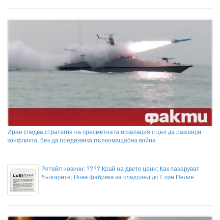
Иран следва стратегия на пресметната ескалация с цел да разшири
конфликта, без да предизвика пълномащабна война
Ритейл новини: ???? Край на двете цени; Как пазаруват
българите; Нова фабрика за сладолед до Елин Пелин