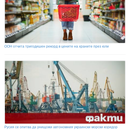
ООН отчита тригодишен рекорд в цените на храните през юли
Русия се опитва да унищожи автономния украински морски коридор