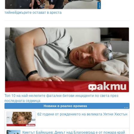
тийнейджърите остават в ареста
Топ 10 на най-нелепите фатални битови инциденти по света през
последната седмица
Новини в реално времеss
62 години от рождението на великата Уитни Хюстън
Кметът Байкушев: Димът над Благоевград е от пожара край