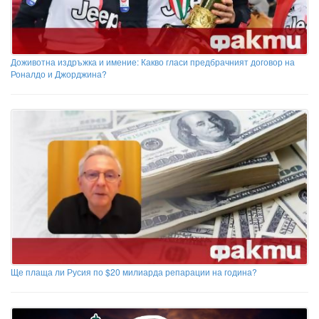
Доживотна издръжка и имение: Какво гласи предбрачният договор на
Роналдо и Джорджина?
Ще плаща ли Русия по $20 милиарда репарации на година?