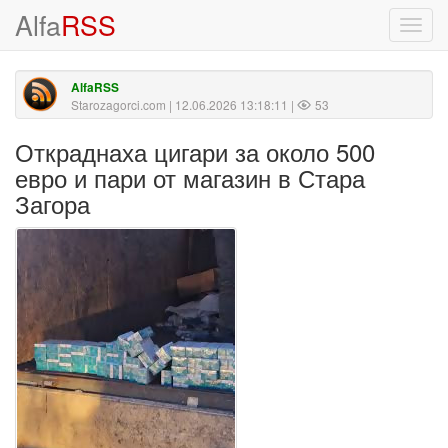
Alfa
RSS
Toggl
navig
AlfaRSS
Starozagorci.com
| 12.06.2026 13:18:11 |
53
Откраднаха цигари за около 500
евро и пари от магазин в Стара
Загора