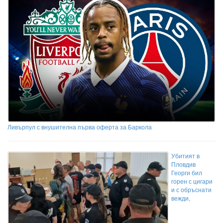
Ливърпул с внушителна първа оферта за Баркола
Убитият в
Пловдив
Георги бил
горен с цигари
и с обръснати
вежди,