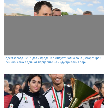
Седем завода ще бъдат изградени в Индустриална зона „Загоре“ край
Еленино, само в един от парцелите на индустриалния парк