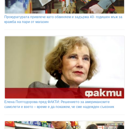
Прокуратурата привлече като обвиняем и задържа 40- годишен мъж за
кражба на пари от магазин
Елена Поптодорова пред ФАКТИ: Решението за американските
самолети е взето – време е да покажем, че сме надежден съюзник