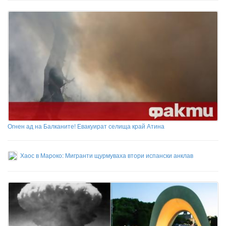
Огнен ад на Балканите! Евакуират селища край Атина
Хаос в Мароко: Мигранти щурмуваха втори испански анклав