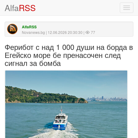
Alfa
RSS
Toggl
navig
AlfaRSS
Novanews.bg
| 12.06.2026 20:30:30 |
77
Ферибот с над 1 000 души на борда в
Егейско море бе пренасочен след
сигнал за бомба