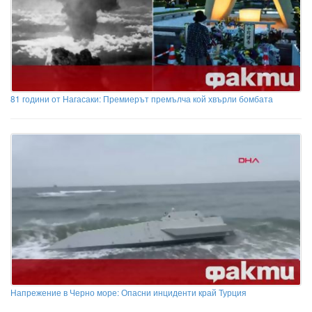
81 години от Нагасаки: Премиерът премълча кой хвърли бомбата
Напрежение в Черно море: Опасни инциденти край Турция