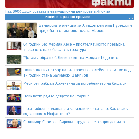
Над 8000 души остават в евакуационни центрове в Япония
Новини в реално времеss
Българската агенция за Amazon реклама Hyperzon е
придобита от американската Moburst
64 години без Херман Хесе – писателят, който превърна
търсенето на себе си в литература
"Дотам и обратно": Дивият свят на Женда в Родопите
Националният отбор на България по волейбол за мъже под
17 години стана балкански шампион
Меси се прибра в Аржентина за погребението на баща си
Флик потвърди бъдещето на Рафиня
Шестцифрено плащане и кариерно израстване: Какво стои
зад аферата Инфантино?
Станимир Стоилов: Вярвам в труда, а не в оправданията
Говори Техеран: Имаме нови условия за отварянето на