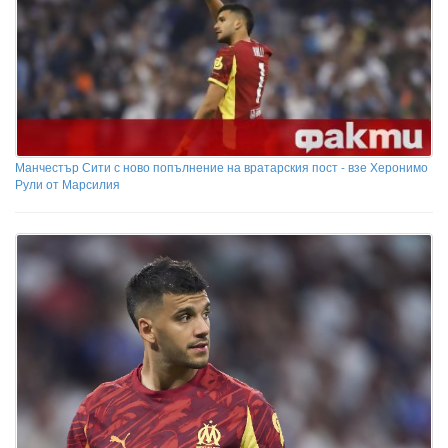
Манчестър Сити с ново попълнение на вратарския пост - взе Херонимо
Рули от Марсилия