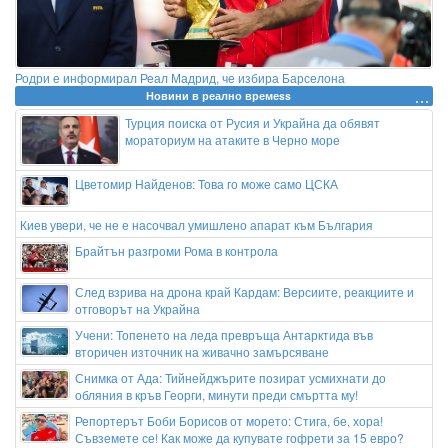
Родри е информирал Реал Мадрид, че избира Барселона
Новини в реално времеss
Турция поиска от Русия и Украйна да обявят
мораториум на атаките в Черно море
Цветомир Найденов: Това го може само ЦСКА
Киев увери, че не е насочвал умишлено апарат към България
Брайтън разгроми Рома в контрола
След взрива на дрона край Кардам: Версиите, реакциите и
отговорът на Украйна
Учени: Топенето на леда превръща Антарктида във
вторичен източник на живачно замърсяване
Снимка от Ада: Тийнейджърите позират усмихнати до
обляния в кръв Георги, минути преди смъртта му!
Репортерът Боби Борисов от морето: Стига, бе, хора!
Съвземете се! Как може да купувате гофрети за 15 евро?