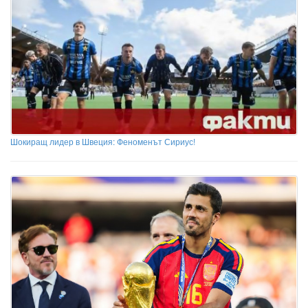
Шокиращ лидер в Швеция: Феноменът Сириус!