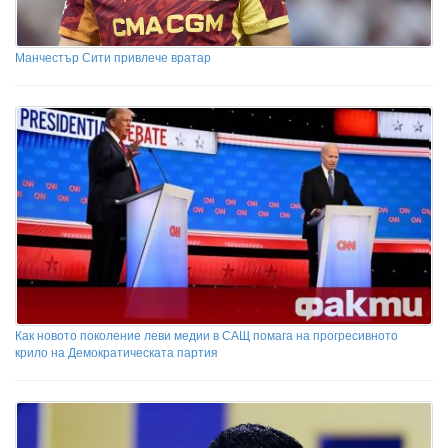
Манчестър Сити привлече вратар
Как новото поколение леви медии в САЩ помага на прогресивното
крило на Демократическата партия