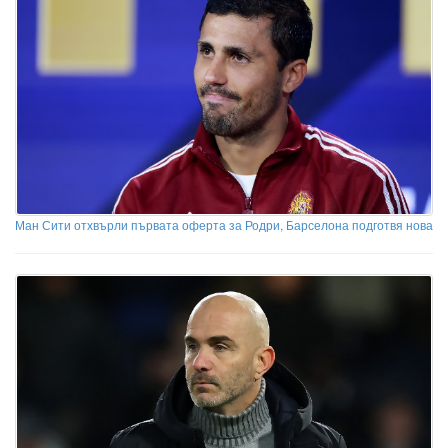
Ман Сити отхвърли първата оферта за Родри, Барселона подготвя нова