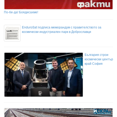
По-бе-да! Боядисахме!
EnduroSat подписа меморандум с правителството за
космически индустриален парк в Доброславци
България строи
космически център
край София