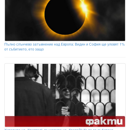
Пълно слънчево затъмнение над Европа: Видин и София ще уловят 1%
от събитието, ето защо
Хипарите на „Кристал“, пънкарите на „Кравай“: Къде се събираха