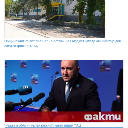
Общинският съвет във Варна остави без бюджет младежки център ден
след откриването му
"Радев в обяснителен режим": какво пише ФАЦ