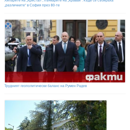
„различните“ в София през 80-те
Трудният геополитически баланс на Румен Радев