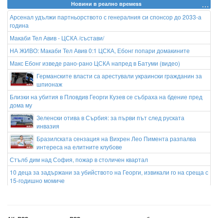
Новини в реално времеss
Арсенал удължи партньорството с генералния си спонсор до 2033-а
година
Макаби Тел Авив - ЦСКА /състави/
НА ЖИВО: Макаби Тел Авив 0:1 ЦСКА, Ебонг попари домакините
Макс Ебонг изведе рано-рано ЦСКА напред в Батуми (видео)
Германските власти са арестували украински гражданин за
шпионаж
Близки на убития в Пловдив Георги Кузев се събраха на бдение пред
дома му
Зеленски отива в Сърбия: за първи път след руската
инвазия
Бразилската сензация на Вихрен Лео Пимента разпалва
интереса на елитните клубове
Стълб дим над София, пожар в столичен квартал
10 деца за задържани за убийството на Георги, извикали го на среща с
15-годишно момиче