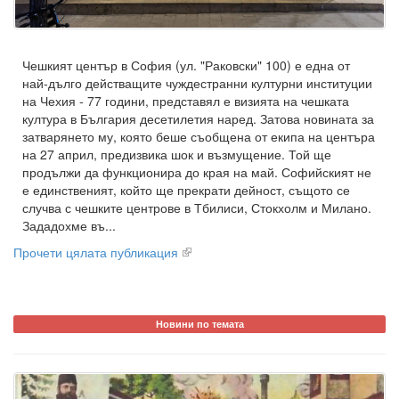
Чешкият център в София (ул. "Раковски" 100) е една от
най-дълго действащите чуждестранни културни институции
на Чехия - 77 години, представял е визията на чешката
култура в България десетилетия наред. Затова новината за
затварянето му, която беше съобщена от екипа на центъра
на 27 април, предизвика шок и възмущение. Той ще
продължи да функционира до края на май. Софийският не
е единственият, който ще прекрати дейност, същото се
случва с чешките центрове в Тбилиси, Стокхолм и Милано.
Зададохме въ...
Прочети цялата публикация
Новини по темата