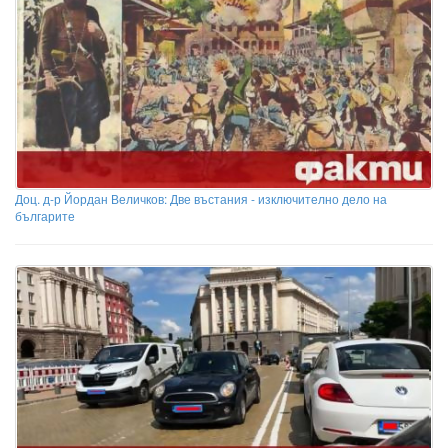
Доц. д-р Йордан Величков: Две въстания - изключително дело на
българите