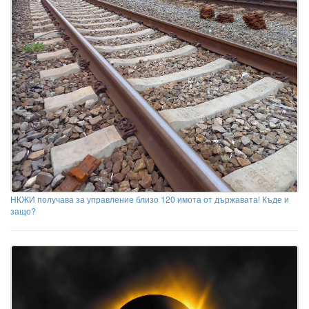
НКЖИ получава за управление близо 120 имота от държавата! Къде и
защо?