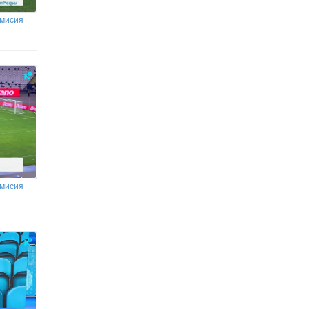
емисия
емисия