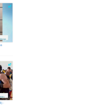
другият евроучастник да се
класират в основната фаза
на
) -