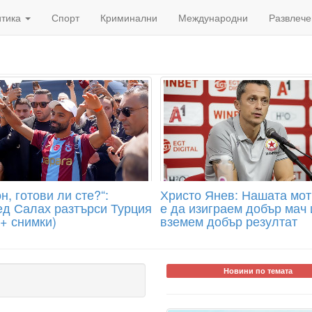
итика
Спорт
Криминални
Международни
Развлече
н, готови ли сте?“:
Христо Янев: Нашата мо
д Салах разтърси Турция
е да изиграем добър мач 
 + снимки)
вземем добър резултат
Новини по темата