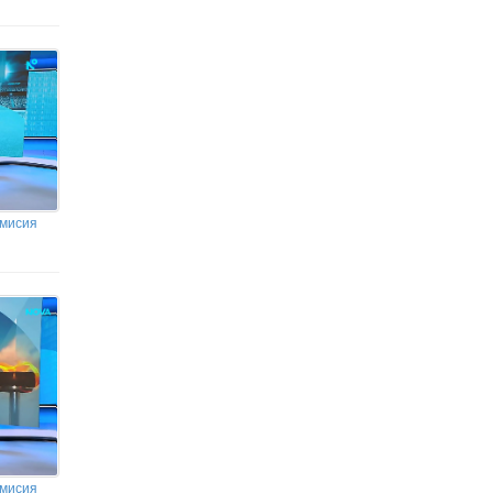
емисия
емисия