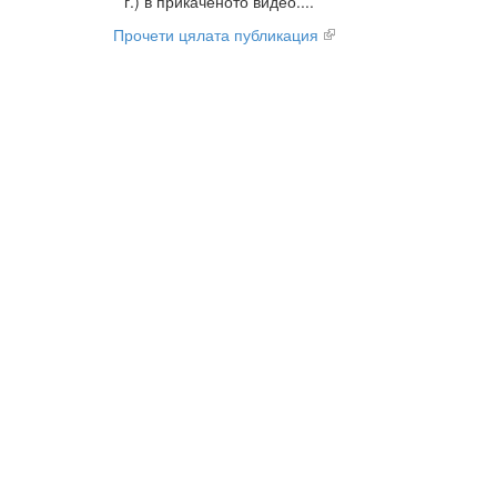
г.) в прикаченото видео....
Прочети цялата публикация