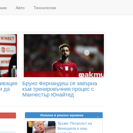
ние
Авто
Технологии
тивация
Бруно Фернандеш се завърна
и да
към тренировъчния процес с
Манчестър Юнайтед
Новини в реално времеss
Тръмп: Петролът на
Венецуела е наш