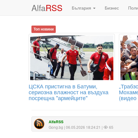
Alfa
RSS
България
Бизнес
Пол
Топ новини
ЦСКА пристигна в Батуми,
„Трабзо
сериозна влажност на въздуха
Мохаме
посрещна "армейците"
(видео
AlfaRSS
Gong.bg
| 06.05.2026 18:24:21 |
65