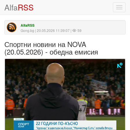
Alfa
RSS
Toggl
navig
AlfaRSS
Gong.bg
| 20.05.2026 11:39:07 |
59
Спортни новини на NOVA
(20.05.2026) - обедна емисия