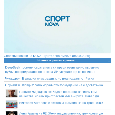
Спортни новини на NOVA - централна емисия (06.08.2026)
Новини в реално времеss
DeepSeek променя стратегията си преди евентуално първично
публично предлагане: цените на ИИ-услугите ще се повишат
Чужд дрон: България няма защита, но има похвали от Русия
Случаят в Пловдив: само моралното възмущение не е достатъчно
Нашите ми дадоха свобода и не станах зависим към
вещества, но бях пристрастен към е-игрите: Павел Ди
Виктория Ангелова е световна шампионка на троен скок!
Лени Кравиц на 62: Желязна дисциплина, тренировки до