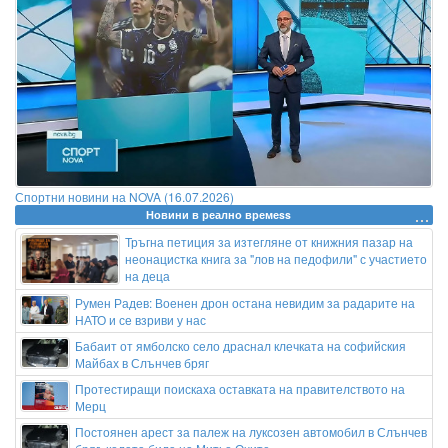
Спортни новини на NOVA (16.07.2026)
Новини в реално времеss
Тръгна петиция за изтегляне от книжния пазар на
неонацистка книга за "лов на педофили" с участието
на деца
Румен Радев: Военен дрон остана невидим за радарите на
НАТО и се взриви у нас
Бабаит от ямболско село драснал клечката на софийския
Майбах в Слънчев бряг
Протестиращи поискаха оставката на правителството на
Мерц
Постоянен арест за палеж на луксозен автомобил в Слънчев