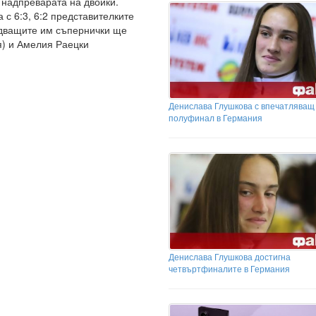
 надпреварата на двойки.
с 6:3, 6:2 представителките
едващите им съпернички ще
я) и Амелия Раецки
Денислава Глушкова с впечатляващ
полуфинал в Германия
Денислава Глушкова достигна
четвъртфиналите в Германия