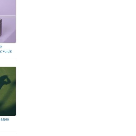
ен
Z Fold8
падна