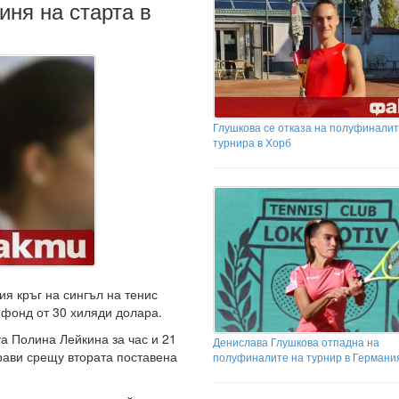
иня на старта в
Глушкова се отказа на полуфиналит
турнира в Хорб
ия кръг на сингъл на тенис
 фонд от 30 хиляди долара.
та Полина Лейкина за час и 21
Денислава Глушкова отпадна на
прави срещу втората поставена
полуфиналите на турнир в Германи