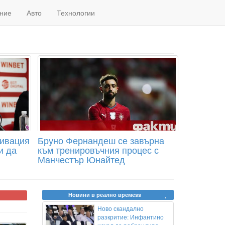
ние
Авто
Технологии
тивация
Бруно Фернандеш се завърна
и да
към тренировъчния процес с
Манчестър Юнайтед
Новини в реално времеss
Ново скандално
разкритие: Инфантино