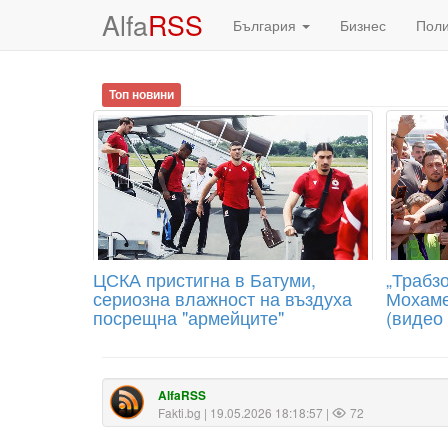
Alfa
RSS
България
Бизнес
Пол
Топ новини
ЦСКА пристигна в Батуми,
„Трабзо
сериозна влажност на въздуха
Мохаме
посрещна "армейците"
(видео
AlfaRSS
Fakti.bg
| 19.05.2026 18:18:57 |
72