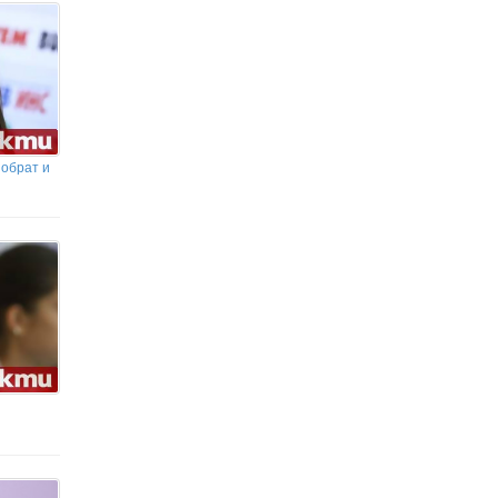
лаборатория и нова тенденция:
фентанилът измества хероина в България
 обрат и