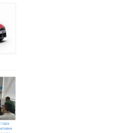
Стара
Активни