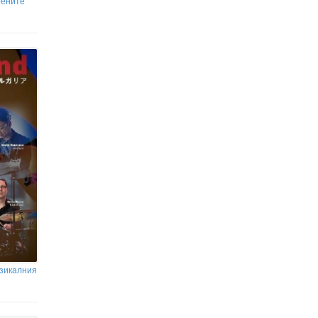
рените
узикалния