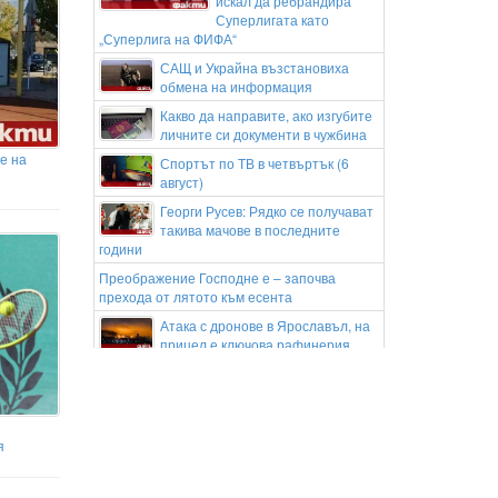
искал да ребрандира
Суперлигата като
„Суперлига на ФИФА“
САЩ и Украйна възстановиха
обмена на информация
Какво да направите, ако изгубите
личните си документи в чужбина
е на
Спортът по ТВ в четвъртък (6
август)
Георги Русев: Рядко се получават
такива мачове в последните
години
Преображение Господне е – започва
прехода от лятото към есента
Атака с дронове в Ярославъл, на
прицел е ключова рафинерия
Изкуствен интелект откри скрити
рискове за здравето при
изследвания на съня
Гръцките медии побесняха след
я
хикса на ПАО с ЦСКА 1948
Хиляди дози, местна