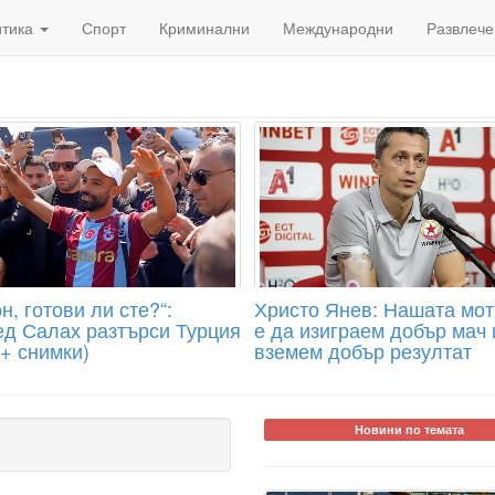
итика
Спорт
Криминални
Международни
Развлече
н, готови ли сте?“:
Христо Янев: Нашата мо
д Салах разтърси Турция
е да изиграем добър мач 
 + снимки)
вземем добър резултат
Новини по темата