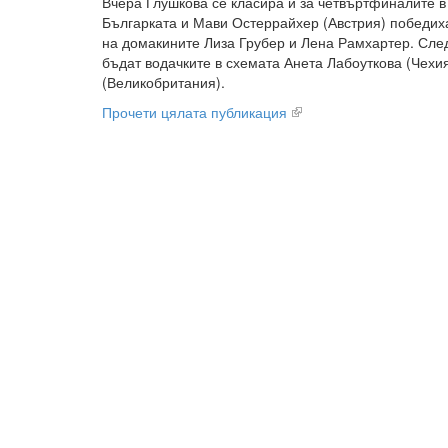
Вчера Глушкова се класира и за четвъртфиналите в
Българката и Мави Остеррайхер (Австрия) победиха 
на домакините Лиза Грубер и Лена Рамхартер. Сл
бъдат водачките в схемата Анета Лабоуткова (Чехи
(Великобритания).
Прочети цялата публикация