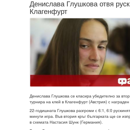
Денислава Глушкова отвя руск
Клагенфурт
Денислава Глушкова се класира убедително за втор
турнира на клей в Клагенфурт (Австрия) с награден
22-годишната Глушкова разгроми с 6:1, 6:0 рускиня
минути игра. Във втория кръг българката ще се из
в схемата Настасия Шунк (Германия).