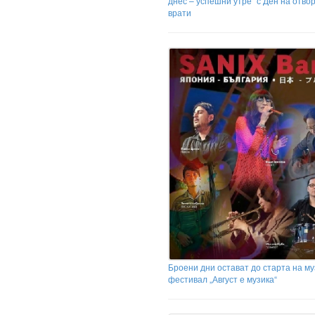
днес – успешни утре“ с Ден на отво
врати
Броени дни остават до старта на м
фестивал „Август е музика“