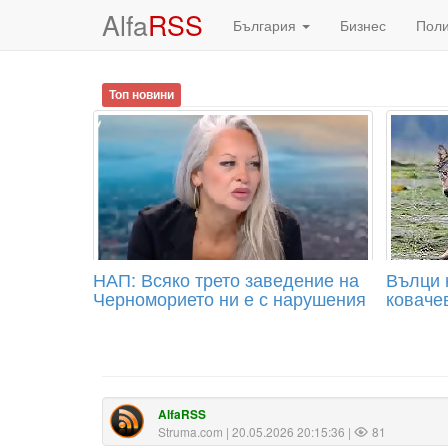
Alfa
RSS
България
Бизнес
Пол
Топ новини
НАП: Всяко трето заведение на
Вълци 
Черноморието ни е с нарушения
коваче
AlfaRSS
Struma.com
| 20.05.2026 20:15:36 |
81