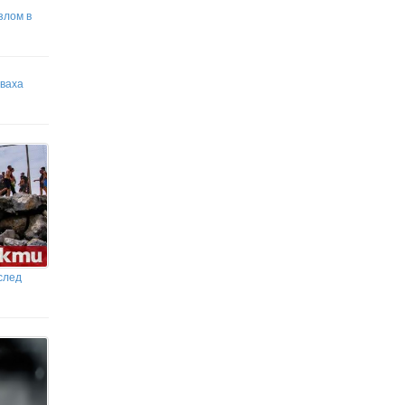
злом в
уваха
след