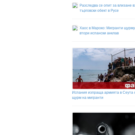
Разследва се опит за влизане в
търговски обект в Русе
Хаос в Мароко: Мигранти щурм
втори испански анклав
Испания изпраща армията в Сеута 
щурм на мигранти