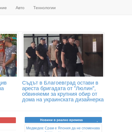
ние
Авто
Технологии
див
Съдът в Благоевград остави в
на
ареста бригадата от "Люлин",
обвиняеми за крупния обир от
дома на украинската дизайнерка
Новини в реално времеss
Медведев: Срам е Япония да не споменава