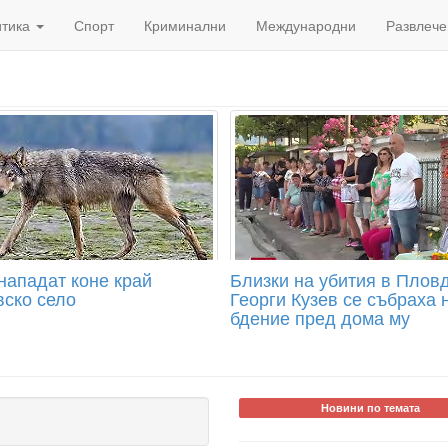
итика
Спорт
Криминални
Международни
Развлече
нападат коне край
Близки на убития в Плов
вско село
Георги Кузев се събраха 
бдение пред дома му
Новини по темата