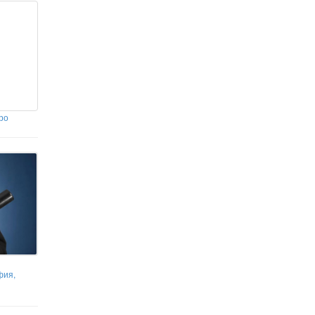
Ивицата Газа
ро
фия,