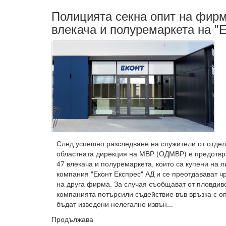
Полицията секна опит на фирм
влекача и полуремаркета на "Е
След успешно разследване на служители от отдел
областната дирекция на МВР (ОДМВР) е предотвр
47 влекача и полуремаркета, които са купени на л
компания "Еконт Експрес" АД и се преотдавават чр
на друга фирма. За случая съобщават от пловдив
компанията потърсили съдействие във връзка с оп
бъдат изведени нелегално извън...
Продължава