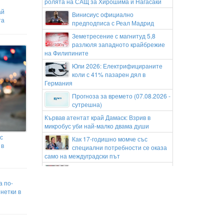
ролята на САЩ за Хирошима и Нагасаки
ай
Винисиус официално
та
предподписа с Реал Мадрид
Земетресение с магнитуд 5,8
разлюля западното крайбрежие
на Филипините
Юли 2026: Електрифицираните
коли с 41% пазарен дял в
Германия
Прогноза за времето (07.08.2026 -
сутрешна)
Кървав атентат край Дамаск: Взрив в
микробус уби най-малко двама души
с
Как 17-годишно момче със
 в
специални потребности се оказа
само на междуградски път
Борнемут се подсили с десен бек
от Севиля
а по-
Комо привлече защитник на
нетки в
Борусия Дортмунд
Американска компания ще
изгради първата военна база в