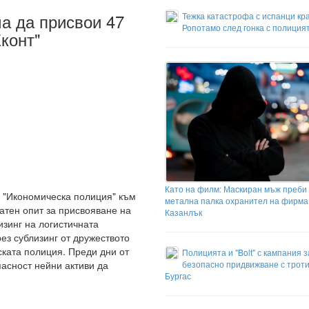
а да присвои 47
Тежка катастрофа с испанци кр
Ропотамо след гонка с полиция
конт"
Като на филм: Маскиран мъж преби 
 "Икономическа полиция" към
метална палка охранител на фирма
атен опит за присвояване на
Казанлък
изинг на логистичната
ез сублизинг от дружеството
ската полиция. Преди дни от
Полицията и "Bolt" с кампания з
безопасно придвижване с троти
асност нейни активи да
Бургас