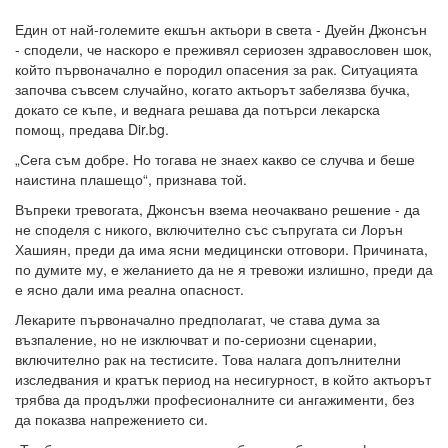
Един от най-големите екшън актьори в света - Дуейн Джонсън
- сподели, че наскоро е преживял сериозен здравословен шок,
който първоначално е породил опасения за рак. Ситуацията
започва съвсем случайно, когато актьорът забелязва бучка,
докато се къпе, и веднага решава да потърси лекарска
помощ, предава Dir.bg.
„Сега съм добре. Но тогава не знаех какво се случва и беше
наистина плашещо“, признава той.
Въпреки тревогата, Джонсън взема неочаквано решение - да
не споделя с никого, включително със съпругата си Лорън
Хашиян, преди да има ясни медицински отговори. Причината,
по думите му, е желанието да не я тревожи излишно, преди да
е ясно дали има реална опасност.
Лекарите първоначално предполагат, че става дума за
възпаление, но не изключват и по-сериозни сценарии,
включително рак на тестисите. Това налага допълнителни
изследвания и кратък период на несигурност, в който актьорът
трябва да продължи професионалните си ангажименти, без
да показва напрежението си.