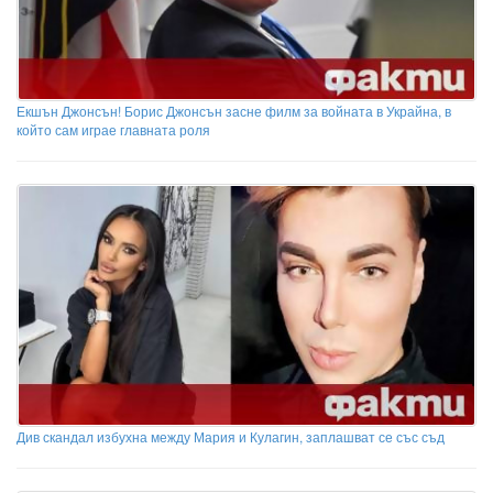
Екшън Джонсън! Борис Джонсън засне филм за войната в Украйна, в
който сам играе главната роля
Див скандал избухна между Мария и Кулагин, заплашват се със съд