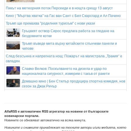
Пикът на метеорния поток Персеиди е в нощта срещу 13 август
Кино | "Мъртва хватка" на Гас ван Сант с Бил Скарсгард и Ал Пачино
Тръмп ще премахва "родилния туризъм" с нови укази
Гръцкият оствор Сирос предлага работа за гледане на
бездомните котки
Тръмп въведе мита върху китайските слънчеви панели и
чипове
След безсънна и напрегната нощ: Пожарът на магистрала „Тракия“ е
овладян
Славчо Велков: Поскъпването на дизела е удар по
националната сигурност, измерим с такъв от ракети
Домашно кино | Бен Стилър продуцира спортна комедия, нов
сезон за Джак Ричър
AI в Google Maps се научи да поръчва храна, да резервира хотели и да
намира билети за събития
AlfaRSS е автоматичен RSS агрегатор на новини от българските
новинарски портали.
Новините се обновяват автоматично на всяка минута.
Новините и снимките принадлежат на техните автори и/или медията, която