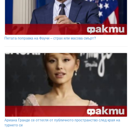
Петата поправка на Фаучи – страх или масова смърт?
Ариана Гранде се оттегля от публичното пространство след края на
турнето си