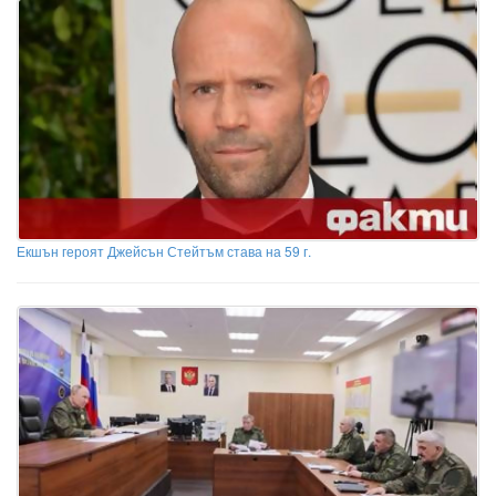
Екшън героят Джейсън Стейтъм става на 59 г.