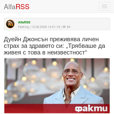
Alfa
RSS
Toggl
navig
AlfaRSS
Fakti.bg
| 13.06.2026 14:51:19 |
84
Дуейн Джонсън преживява личен
страх за здравето си: „Трябваше да
живея с това в неизвестност“