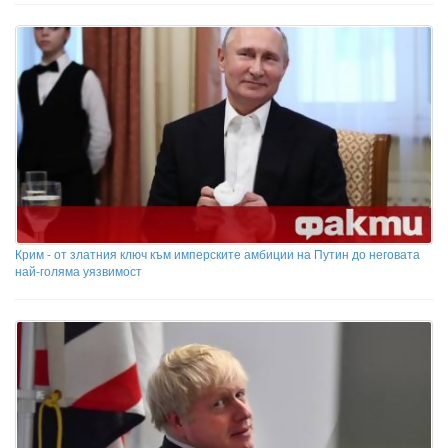
Крим - от златния ключ към имперските амбиции на Путин до неговата
най-голяма уязвимост