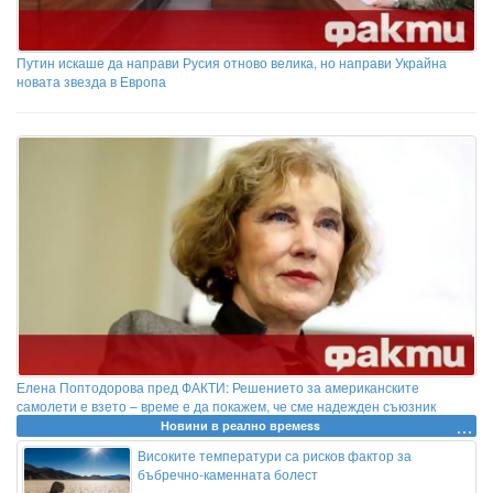
Путин искаше да направи Русия отново велика, но направи Украйна
новата звезда в Европа
Елена Поптодорова пред ФАКТИ: Решението за американските
самолети е взето – време е да покажем, че сме надежден съюзник
Новини в реално времеss
Високите температури са рисков фактор за
бъбречно-каменната болест