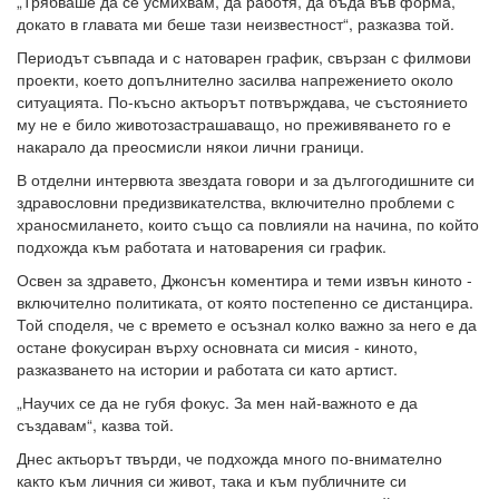
„Трябваше да се усмихвам, да работя, да бъда във форма,
докато в главата ми беше тази неизвестност“, разказва той.
Периодът съвпада и с натоварен график, свързан с филмови
проекти, което допълнително засилва напрежението около
ситуацията. По-късно актьорът потвърждава, че състоянието
му не е било животозастрашаващо, но преживяването го е
накарало да преосмисли някои лични граници.
В отделни интервюта звездата говори и за дългогодишните си
здравословни предизвикателства, включително проблеми с
храносмилането, които също са повлияли на начина, по който
подхожда към работата и натоварения си график.
Освен за здравето, Джонсън коментира и теми извън киното -
включително политиката, от която постепенно се дистанцира.
Той споделя, че с времето е осъзнал колко важно за него е да
остане фокусиран върху основната си мисия - киното,
разказването на истории и работата си като артист.
„Научих се да не губя фокус. За мен най-важното е да
създавам“, казва той.
Днес актьорът твърди, че подхожда много по-внимателно
както към личния си живот, така и към публичните си