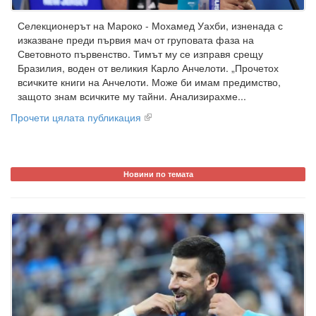
Селекционерът на Мароко - Мохамед Уахби, изненада с
изказване преди първия мач от груповата фаза на
Световното първенство. Тимът му се изправя срещу
Бразилия, воден от великия Карло Анчелоти. „Прочетох
всичките книги на Анчелоти. Може би имам предимство,
защото знам всичките му тайни. Анализирахме...
Прочети цялата публикация
Новини по темата