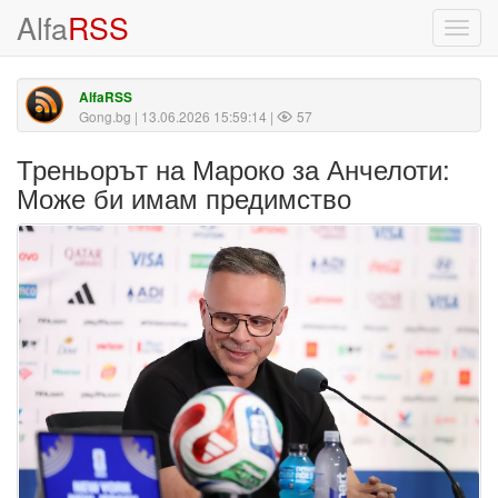
Alfa
RSS
Toggl
navig
AlfaRSS
Gong.bg
| 13.06.2026 15:59:14 |
57
Треньорът на Мароко за Анчелоти:
Може би имам предимство