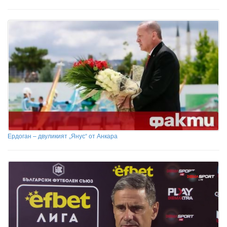
Ердоган – двуликият „Янус“ от Анкара