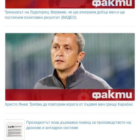
Треньорът на Лудогорец: Вярваме, че ще изиграем добър мач и ще
постигнем позитивен резултат (ВИДЕО)
Христо Янев: Трябва да повторим играта от първия мач срещу Карабах
Президентът иска държавна помощ за производството на
дронове и антидрон системи