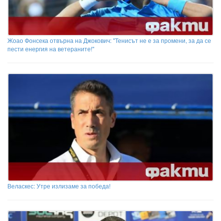
Жоао Фонсека отвърна на Джокович: "Тенисът не е за промени, за да се
пести енергия на ветераните!"
Веласкес: Утре излизаме за победа!