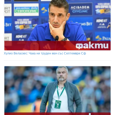
Хулио Веласкес: Чака ни труден мач със Септември Сф