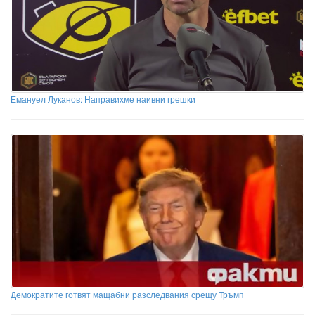
Емануел Луканов: Направихме наивни грешки
Демократите готвят мащабни разследвания срещу Тръмп