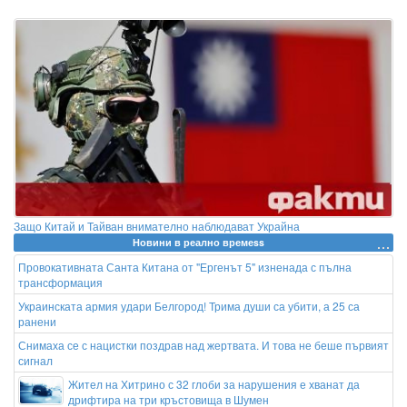
Защо Китай и Тайван внимателно наблюдават Украйна
Новини в реално времеss
Провокативната Санта Китана от "Ергенът 5" изненада с пълна
трансформация
Украинската армия удари Белгород! Трима души са убити, а 25 са
ранени
Снимаха се с нацистки поздрав над жертвата. И това не беше първият
сигнал
Жител на Хитрино с 32 глоби за нарушения е хванат да
дрифтира на три кръстовища в Шумен