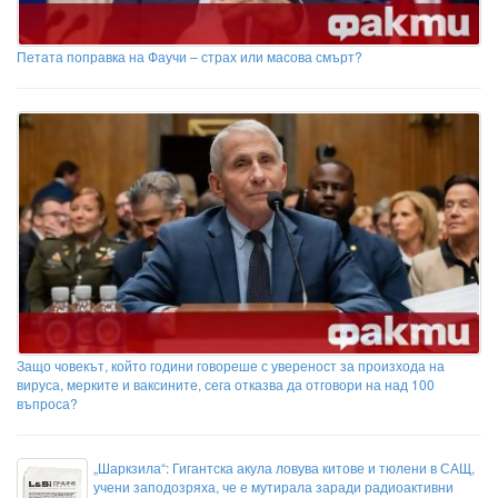
Петата поправка на Фаучи – страх или масова смърт?
Защо човекът, който години говореше с увереност за произхода на
вируса, мерките и ваксините, сега отказва да отговори на над 100
въпроса?
„Шаркзила“: Гигантска акула ловува китове и тюлени в САЩ,
учени заподозряха, че е мутирала заради радиоактивни