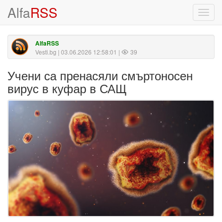
Alfa
RSS
Toggl
navig
AlfaRSS
Vesti.bg
| 03.06.2026 12:58:01 |
39
Учени са пренасяли смъртоносен
вирус в куфар в САЩ