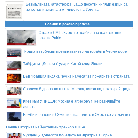
Безмълвната катастрофа: Защо десетки хиляди езици са
изчезнали завинаги от лицето на Земята
Новини в реално времеss
Страх в САЩ: Киев ще подбие пазара с евтини
ракети Patriot
Турция възобнови преминаването на кораби в Черно море
Тайфунът „Делфин“ удари Китай след Япония
Във Франция видяха "руска намеса" за пожарите в страната
Свалиха 8 дрона на път за Москва, някои паднаха край града
Киев към УНИЦЕФ: Москва е агресорът, не равнявайте
децата
Бомби и ранени в Суми, пострадалите в Одеса се увеличават
Почина вторият най-успешен треньор в НБА
Чужденци донесоха победата на Фратрия в Горна