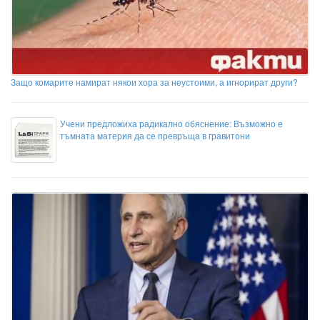
Защо комарите намират някои хора за неустоими, а игнорират други?
Учени предложиха радикално обяснение: Възможно е
тъмната материя да се превръща в гравитони