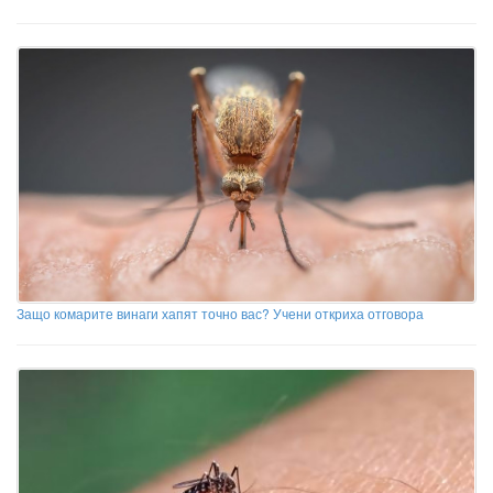
Защо комарите винаги хапят точно вас? Учени откриха отговора