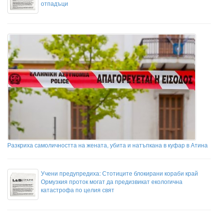
отпадъци
Разкриха самоличността на жената, убита и натъпкана в куфар в Атина
Учени предупредиха: Стотиците блокирани кораби край
Ормузкия проток могат да предизвикат екологична
катастрофа по целия свят